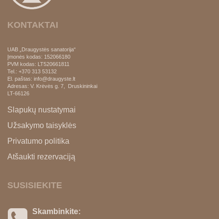
KONTAKTAI
UAB „Draugystės sanatorija“
Įmonės kodas: 152066180
PVM kodas:
LT520661811
Tel.: +370 313 53132
El. paštas: info@draugyste.lt
Adresas: V. Krėvės g. 7, Druskininkai
LT-66126
Slapukų nustatymai
Užsakymo taisyklės
Privatumo politika
Atšaukti rezervaciją
SUSISIEKITE
Skambinkite: