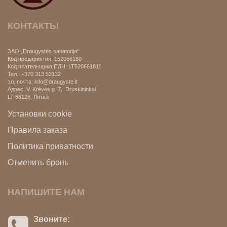
КОНТАКТЫ
ЗАО „Draugystės sanatorija“
Код предприятия: 152066180
Код плательщика ПДН:
LT520661811
Тел.: +370 313 53132
эл. почта: info@draugyste.lt
Aдрес: V. Krėvės g. 7, Druskininkai
LT-66126
, Литва
Установки cookie
Правила заказа
Политика приватности
Отменить бронь
НАПИШИТЕ НАМ
Звоните: