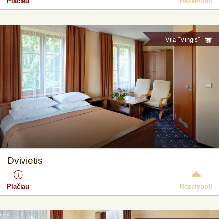
Plačiau
Rezervuoti
Vila "Vingis"
Dvivietis
Plačiau
Rezervuoti