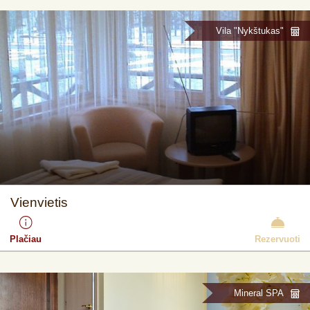
Vila "Nykštukas"
Vienvietis
Plačiau
Rezervuoti
Mineral SPA