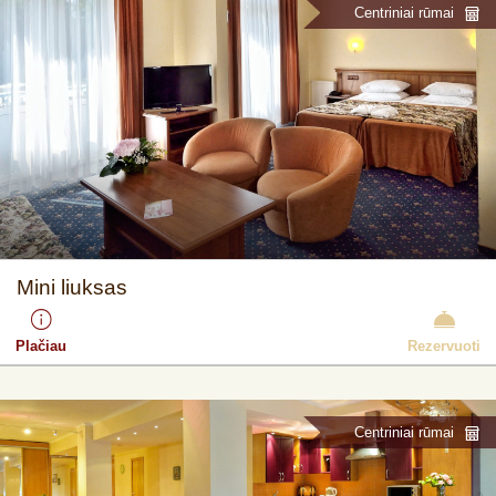
Centriniai rūmai
Mini liuksas
Plačiau
Rezervuoti
Centriniai rūmai