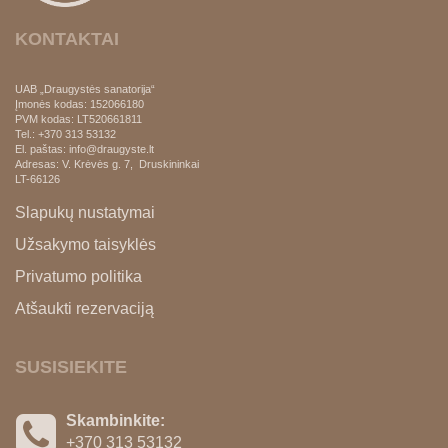
KONTAKTAI
UAB „Draugystės sanatorija“
Įmonės kodas: 152066180
PVM kodas:
LT520661811
Tel.: +370 313 53132
El. paštas: info@draugyste.lt
Adresas: V. Krėvės g. 7, Druskininkai
LT-66126
Slapukų nustatymai
Užsakymo taisyklės
Privatumo politika
Atšaukti rezervaciją
SUSISIEKITE
Skambinkite:
+370 313 53132