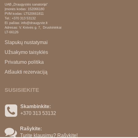
UAB „Draugystės sanatorija“
Įmonės kodas: 152066180
PVM kodas:
LT520661811
Tel.: +370 313 53132
El. paštas: info@draugyste.lt
Adresas: V. Krėvės g. 7, Druskininkai
LT-66126
Slapukų nustatymai
Užsakymo taisyklės
Privatumo politika
Atšaukti rezervaciją
SUSISIEKITE
Skambinkite:
+370 313 53132
Rašykite:
Turite klausimų? Rašykite!