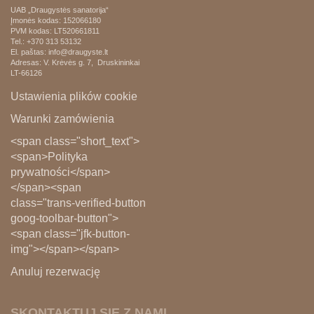
UAB „Draugystės sanatorija“
Įmonės kodas: 152066180
PVM kodas:
LT520661811
Tel.: +370 313 53132
El. paštas: info@draugyste.lt
Adresas: V. Krėvės g. 7, Druskininkai
LT-66126
Ustawienia plików cookie
Warunki zamówienia
<span class="short_text">
<span>Polityka
prywatności</span>
</span><span
class="trans-verified-button
goog-toolbar-button">
<span class="jfk-button-
img"></span></span>
Anuluj rezerwację
SKONTAKTUJ SIĘ Z NAMI