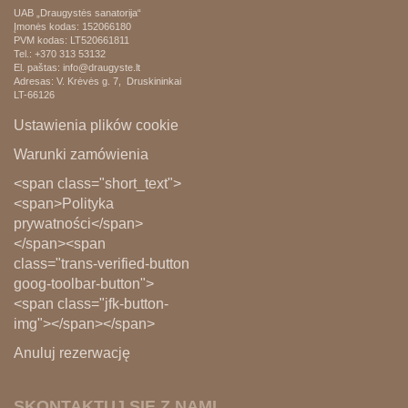
UAB „Draugystės sanatorija“
Įmonės kodas: 152066180
PVM kodas:
LT520661811
Tel.: +370 313 53132
El. paštas: info@draugyste.lt
Adresas: V. Krėvės g. 7, Druskininkai
LT-66126
Ustawienia plików cookie
Warunki zamówienia
<span class="short_text">
<span>Polityka
prywatności</span>
</span><span
class="trans-verified-button
goog-toolbar-button">
<span class="jfk-button-
img"></span></span>
Anuluj rezerwację
SKONTAKTUJ SIĘ Z NAMI