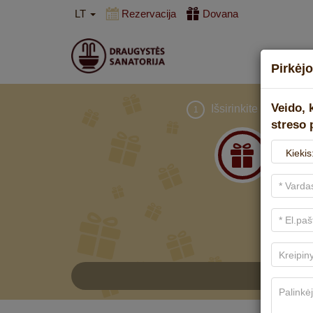
LT
Rezervacija
Dovana
Pirkėjo
Veido, 
Išsirinkite dovaną
1
streso 