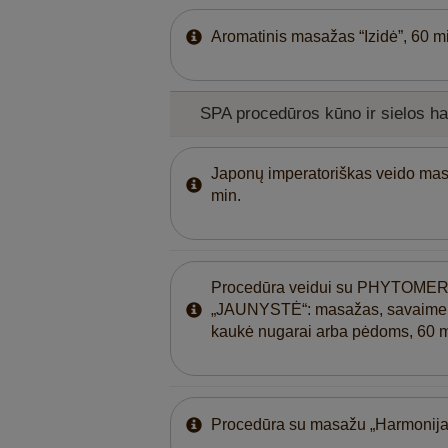
Aromatinis masažas “Izidė”, 60 m
SPA procedūros kūno ir sielos har
Japonų imperatoriškas veido ma
min.
Procedūra veidui su PHYTOMER
„JAUNYSTĖ“: masažas, savaime 
kaukė nugarai arba pėdoms, 60 m
Procedūra su masažu „Harmonija“