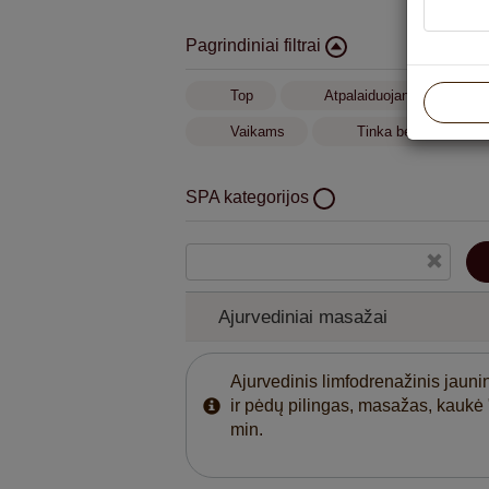
Pagrindiniai filtrai
Top
Atpalaiduojantis masažas
Vaikams
Tinka besilaukianči
SPA kategorijos
Ajurvediniai masažai
Veido ir kūno priežiūros procedūros su „BA
Ajurvediniai masažai
kosmetika
Ajurvedinis limfodrenažinis jaunin
ir pėdų pilingas, masažas, kaukė
min.