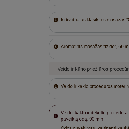
Individualus klasikinis masažas “
Aromatinis masažas “Izidė”, 60 m
Veido ir kūno priežiūros proced
Veido ir kaklo procedūros moterim
Veido, kaklo ir dekoltė procedūra
paveiktą odą, 90 min
Odos nuvalymas, kaitinanti kaukė