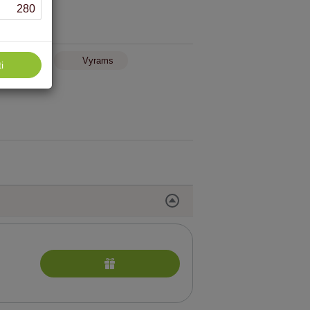
280
Moterims
Vyrams
i
rocedūros kūno ir sielos harmonijai viešbutyje