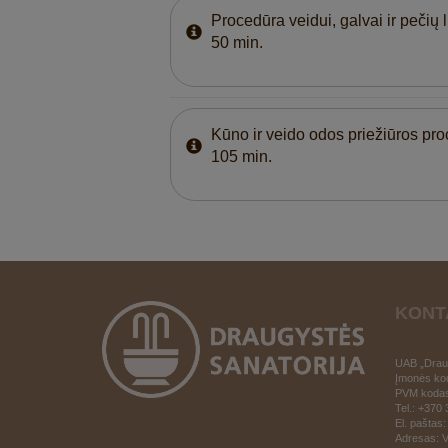
Procedūra veidui, galvai ir pečių 
50 min.
Kūno ir veido odos priežiūros pr
105 min.
KONT
UAB „Draug
Įmonės ko
PVM koda
Tel.: +370
El. paštas:
Adresas: V