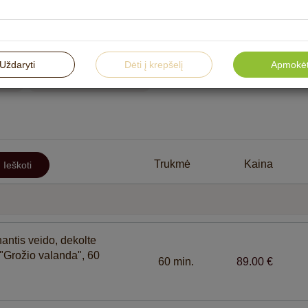
Sportinis masažas
Aromaterapinis masažas
Uždaryti
Dėti į krepšelį
Apmokėt
oms
Vandens procedūros
SPA p
Trukmė
Kaina
Ieškoti
Kūno puoselėjimo procedūros
„Violeta“
BOR“
Veido ir kūno procedūros su “PEVONIA” kosmetika
viešbutyje "Violeta"
antis veido, dekolte
 "Grožio valanda", 60
60 min.
89.00 €