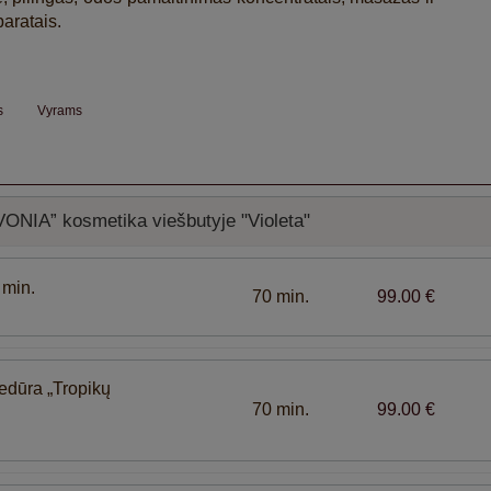
aratais.
ms
Vyrams
VONIA” kosmetika viešbutyje "Violeta"
 min.
70 min.
99.00 €
edūra „Tropikų
70 min.
99.00 €