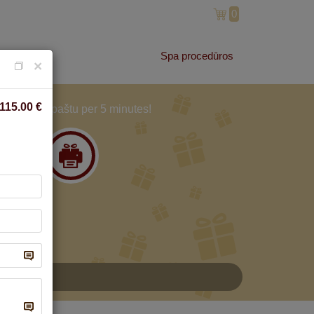
0
Spa procedūros
×
115.00
€
Ir gauk paštu per 5 minutes!
3
A