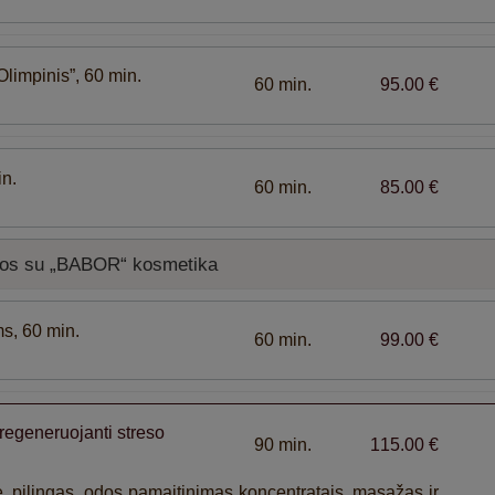
Olimpinis”, 60 min.
60 min.
95.00 €
in.
60 min.
85.00 €
ūros su „BABOR“ kosmetika
s, 60 min.
60 min.
99.00 €
 regeneruojanti streso
90 min.
115.00 €
, pilingas, odos pamaitinimas koncentratais, masažas ir