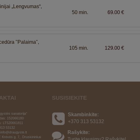
linijai „Lengvumas“,
50 min.
69.00 €
ocedūra "Palaima",
105 min.
129.00 €
AKTAI
SUSISIEKITE
ystės sanatorija“
Skambinkite:
das: 152066180
+370 313 53132
s:
LT520661811
 313 53132
Rašykite:
 info@draugyste.lt
. Krėvės g. 7, Druskininkai
Turite klausimų? Rašykite!