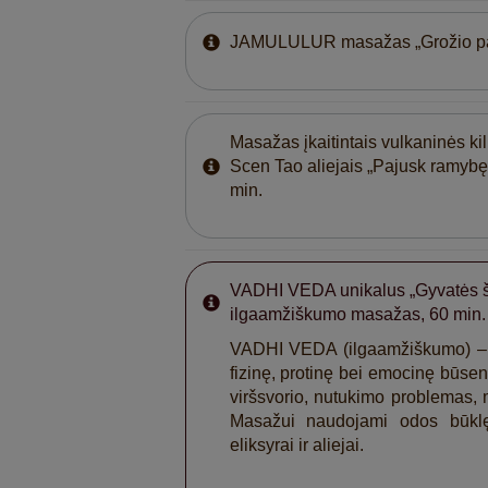
JAMULULUR masažas „Grožio pas
Masažas įkaitintais vulkaninės k
Scen Tao aliejais „Pajusk ramybę
min.
VADHI VEDA unikalus „Gyvatės š
ilgaamžiškumo masažas, 60 min.
VADHI VEDA (ilgaamžiškumo) – y
fizinę, protinę bei emocinę būsen
viršsvorio, nutukimo problemas, m
Masažui naudojami odos būklę
eliksyrai ir aliejai.