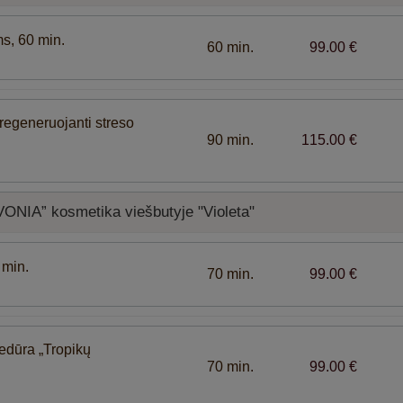
s, 60 min.
60 min.
99.00 €
 regeneruojanti streso
90 min.
115.00 €
VONIA” kosmetika viešbutyje "Violeta"
 min.
70 min.
99.00 €
edūra „Tropikų
70 min.
99.00 €