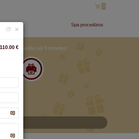
0
Spa procedūros
×
110.00
€
Ir gauk paštu per 5 minutes!
3
A