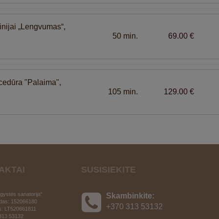
linijai „Lengvumas“,
50 min.
69.00 €
ocedūra "Palaima",
105 min.
129.00 €
AKTAI
SUSISIEKITE
ystės sanatorija“
Skambinkite:
das: 152066180
+370 313 53132
s:
LT520661811
 313 53132