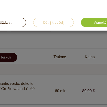
Sportinis masažas
Aromaterapinis masažas
Uždaryti
Dėti į krepšelį
Apmokėt
oms
Vandens procedūros
SPA p
Trukmė
Kaina
Ieškoti
Kūno puoselėjimo procedūros
„Violeta“
BOR“
Veido ir kūno procedūros su “PEVONIA” kosmetika
viešbutyje "Violeta"
antis veido, dekolte
 "Grožio valanda", 60
60 min.
89.00 €