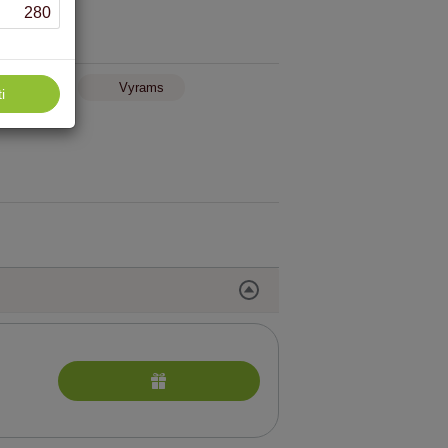
280
Moterims
Vyrams
i
rocedūros kūno ir sielos harmonijai viešbutyje