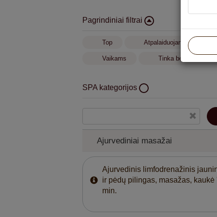
Pagrindiniai filtrai
Top
Atpalaiduojantis masažas
Vaikams
Tinka besilaukianči
SPA kategorijos
Ajurvediniai masažai
Veido ir kūno priežiūros procedūros su „BA
Ajurvediniai masažai
kosmetika
Ajurvedinis limfodrenažinis jaunin
ir pėdų pilingas, masažas, kaukė
min.