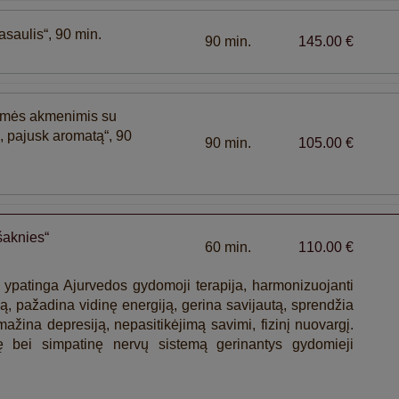
aulis“, 90 min.
90 min.
145.00 €
ilmės akmenimis su
, pajusk aromatą“, 90
90 min.
105.00 €
aknies“
60 min.
110.00 €
patinga Ajurvedos gydomoji terapija, harmonizuojanti
ą, pažadina vidinę energiją, gerina savijautą, sprendžia
ažina depresiją, nepasitikėjimą savimi, fizinį nuovargį.
 bei simpatinę nervų sistemą gerinantys gydomieji