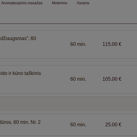
Aromaterapinis masažas
Moterims
Vyrams
džiaugsmas”, 60
60 min.
115.00 €
ido ir kūno taškinis
60 min.
105.00 €
ūros, 60 min. Nr. 2
60 min.
25.00 €