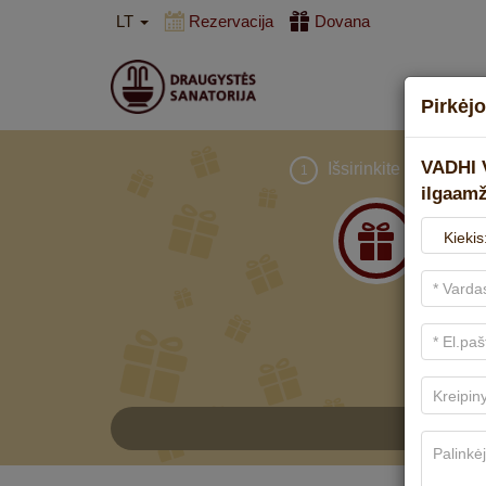
LT
Rezervacija
Dovana
Pirkėjo
VADHI 
Išsirinkite dovaną
1
ilgaam