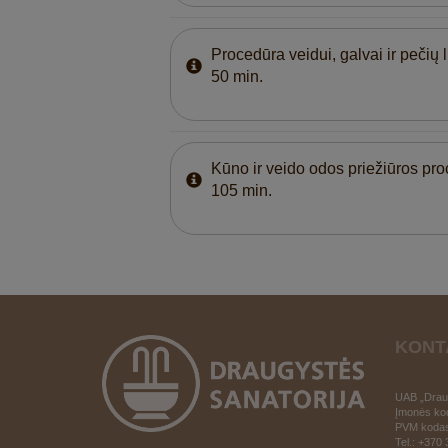
Procedūra veidui, galvai ir pečių 
50 min.
Kūno ir veido odos priežiūros pr
105 min.
KONT
UAB „Draug
Įmonės ko
PVM koda
Tel.: +370